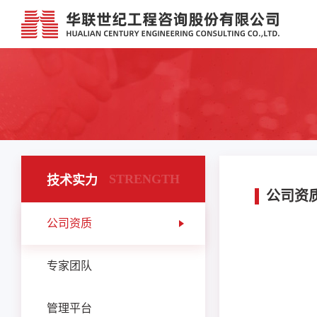
STRENGTH
技术实力
公司资
公司资质
专家团队
管理平台