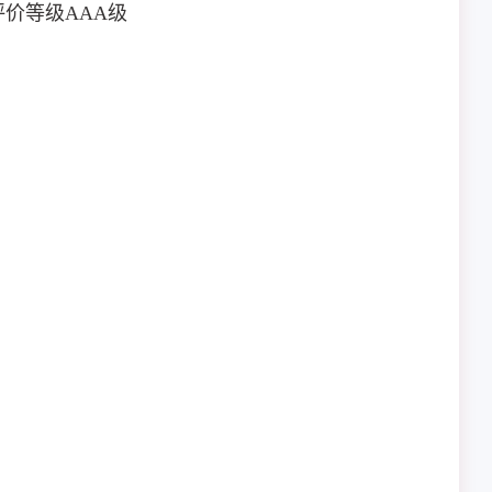
价等级AAA级