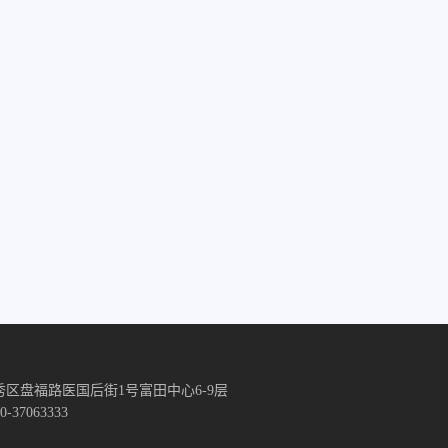
区盘福路医国后街1号富田中心6-9层
-37063333