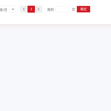
1
确定
跳到
页